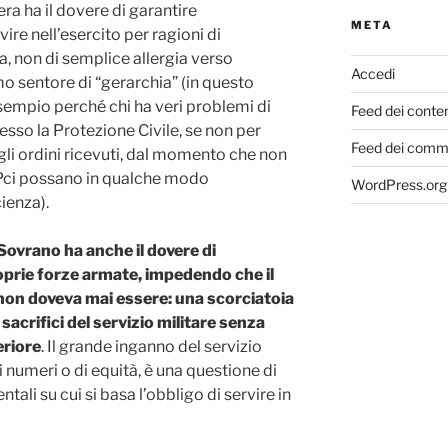
ra ha il dovere di garantire
META
ire nell’esercito per ragioni di
, non di semplice allergia verso
Accedi
 sentore di “gerarchia” (in questo
empio perché chi ha veri problemi di
Feed dei conte
sso la Protezione Civile, se non per
Feed dei comm
o gli ordini ricevuti, dal momento che non
a Pci possano in qualche modo
WordPress.org
ienza).
ovrano ha anche il dovere di
roprie forze armate, impedendo che il
e non doveva mai essere: una scorciatoia
sacrifici del servizio militare senza
eriore
. Il grande inganno del servizio
 numeri o di equità, è una questione di
tali su cui si basa l’obbligo di servire in