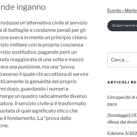
grande inganno
Evento » Marte
rodusse un’alternativa civile al servizio
Scopri i servizi d
i di battaglie e condanne penali per gli
latore aveva in mente un principio chiaro:
vizio militare con la propria coscienza
vizio sostitutivo, pagando però un
Cerca:
urata maggiorata di una volta e mezzo
on era una punizione, ma una “prova
raverso il quale chi accettava di servire
ticamente la genuinità del proprio
ARTICOLI RE
’anni dopo, guardando i numeri e
emerge un quadro radicalmente diverso
L’incapacità di 
tore. Il servizio civile si è trasformato
pace
uotata di quel significato etico che
[Sondaggio] L’E
 il fondamento. La “prova della
difesa dai droni
ione.
Edizione 3/20