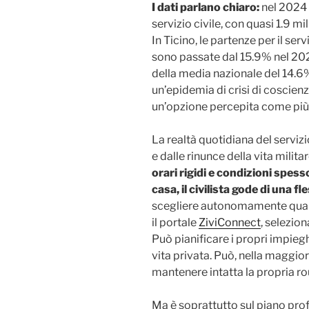
I dati parlano chiaro:
nel 2024
servizio civile, con quasi 1.9 mil
In Ticino, le partenze per il ser
sono passate dal 15.9% nel 202
della media nazionale del 14.
un’epidemia di crisi di coscie
un’opzione percepita come più
La realtà quotidiana del servizio
e dalle rinunce della vita milita
orari rigidi e condizioni spes
casa, il civilista gode di una f
scegliere autonomamente quand
il portale
ZiviConnect
, selezio
Può pianificare i propri impieghi
vita privata. Può, nella maggior
mantenere intatta la propria ro
Ma è soprattutto sul piano profe