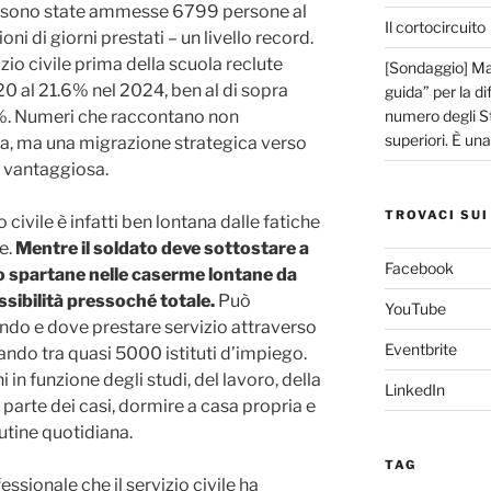
 sono state ammesse 6799 persone al
Il cortocircuito
ioni di giorni prestati – un livello record.
vizio civile prima della scuola reclute
[Sondaggio] Mar
0 al 21.6% nel 2024, ben al di sopra
guida” per la di
6%. Numeri che raccontano non
numero degli Sta
superiori. È un
nza, ma una migrazione strategica verso
 vantaggiosa.
TROVACI SUI
 civile è infatti ben lontana dalle fatiche
re.
Mentre il soldato deve sottostare a
Facebook
so spartane nelle caserme lontane da
lessibilità pressoché totale.
Può
YouTube
o e dove prestare servizio attraverso
Eventbrite
nando tra quasi 5000 istituti d’impiego.
 in funzione degli studi, del lavoro, della
LinkedIn
 parte dei casi, dormire a casa propria e
utine quotidiana.
TAG
ssionale che il servizio civile ha