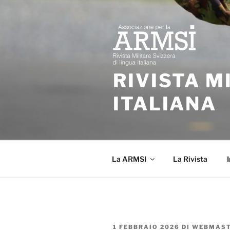
Salta
al
contenuto
RIVISTA M
ITALIANA
La ARMSI
La Rivista
I
PUBBLICATO
1 FEBBRAIO 2026
DI
WEBMAST