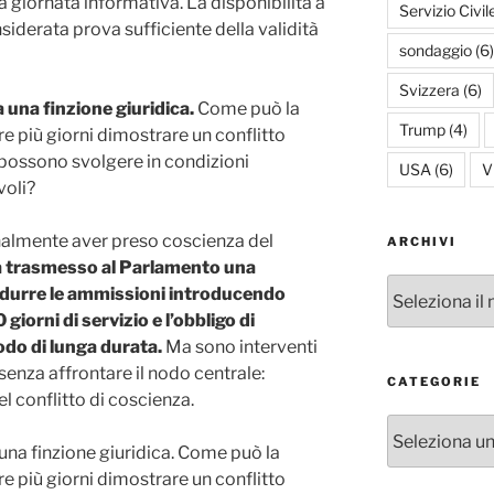
 giornata informativa. La disponibilità a
Servizio Civil
siderata prova sufficiente della validità
sondaggio
(6)
Svizzera
(6)
 una finzione giuridica.
Come può la
Trump
(4)
re più giorni dimostrare un conflitto
i possono svolgere in condizioni
USA
(6)
V
voli?
inalmente aver preso coscienza del
ARCHIVI
a trasmesso al Parlamento una
Archivi
 ridurre le ammissioni introducendo
iorni di servizio e l’obbligo di
odo di lunga durata.
Ma sono interventi
senza affrontare il nodo centrale:
CATEGORIE
el conflitto di coscienza.
Categorie
 una finzione giuridica. Come può la
re più giorni dimostrare un conflitto