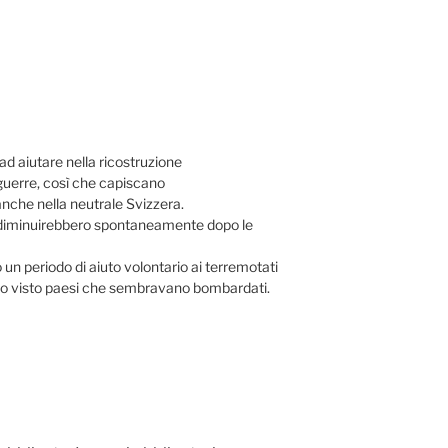
d aiutare nella ricostruzione
 guerre, così che capiscano
anche nella neutrale Svizzera.
a diminuirebbero spontaneamente dopo le
 un periodo di aiuto volontario ai terremotati
ve ho visto paesi che sembravano bombardati.