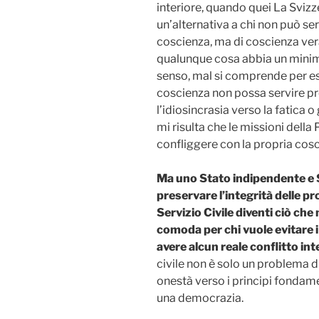
interiore, quando quei La Svizze
un’alternativa a chi non può serv
coscienza, ma di coscienza vera
qualunque cosa abbia un minimo
senso, mal si comprende per es
coscienza non possa servire pre
l’idiosincrasia verso la fatica 
mi risulta che le missioni dell
confliggere con la propria cosc
Ma uno Stato indipendente e S
preservare l’integrità delle p
Servizio Civile diventi ciò ch
comoda per chi vuole evitare i 
avere alcun reale conflitto int
civile non è solo un problema di
onestà verso i principi fondamen
una democrazia.