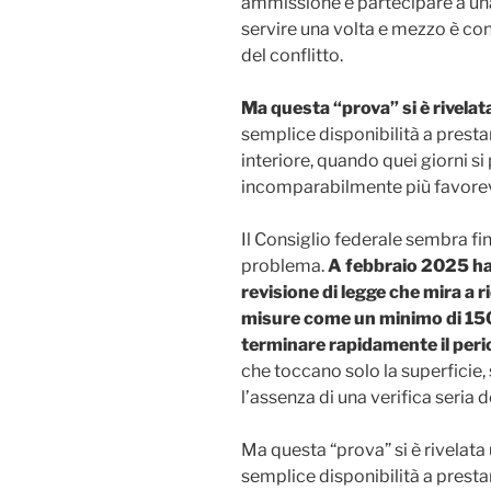
ammissione e partecipare a una
servire una volta e mezzo è con
del conflitto.
Ma questa “prova” si è rivelata
semplice disponibilità a presta
interiore, quando quei giorni s
incomparabilmente più favore
Il Consiglio federale sembra f
problema.
A febbraio 2025 h
revisione di legge che mira a
misure come un minimo di 150 g
terminare rapidamente il peri
che toccano solo la superficie, 
l’assenza di una verifica seria d
Ma questa “prova” si è rivelata
semplice disponibilità a presta