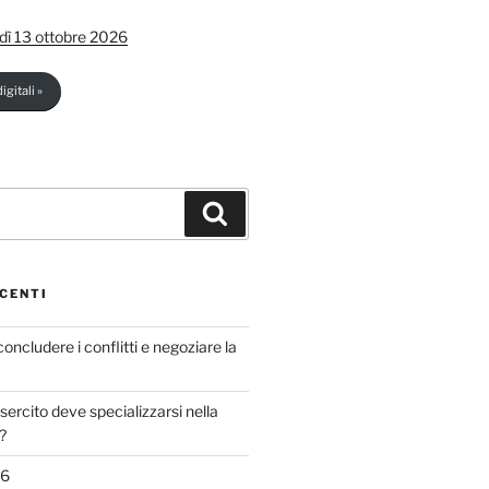
dì 13 ottobre 2026
igitali »
Cerca
CENTI
concludere i conflitti e negoziare la
sercito deve specializzarsi nella
?
26