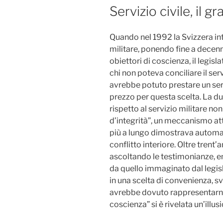
IL
Servizio civile, il 
Quando nel 1992 la Svizzera int
militare, ponendo fine a decenn
obiettori di coscienza, il legis
chi non poteva conciliare il ser
avrebbe potuto prestare un ser
prezzo per questa scelta. La d
rispetto al servizio militare n
d’integrità”, un meccanismo att
più a lungo dimostrava automa
conflitto interiore. Oltre trent
ascoltando le testimonianze, 
da quello immaginato dal legisla
in una scelta di convenienza, sv
avrebbe dovuto rappresentarne
coscienza” si è rivelata un’illus