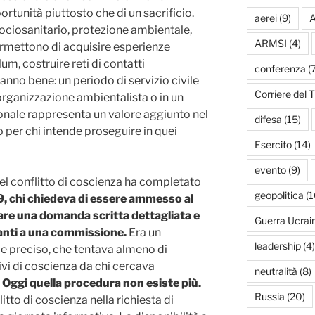
rtunità piuttosto che di un sacrificio.
aerei
(9)
A
sociosanitario, protezione ambientale,
ARMSI
(4)
rmettono di acquisire esperienze
ulum, costruire reti di contatti
conferenza
(7
sanno bene: un periodo di servizio civile
Corriere del T
n’organizzazione ambientalista o in un
onale rappresenta un valore aggiunto nel
difesa
(15)
 per chi intende proseguire in quei
Esercito
(14)
evento
(9)
del conflitto di coscienza ha completato
geopolitica
(1
9, chi chiedeva di essere ammesso al
tare una domanda scritta dettagliata e
Guerra Ucrai
vanti a una commissione.
Era un
leadership
(4)
 e preciso, che tentava almeno di
ivi di coscienza da chi cercava
neutralità
(8)
Oggi quella procedura non esiste più.
Russia
(20)
itto di coscienza nella richiesta di