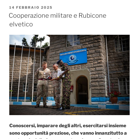
e
PUBBLICATO
14 FEBBRAIO 2025
IL
la
Cooperazione militare e Rubicone
Bella
elvetico
Addormentata”
Conoscersi, imparare degli altri, esercitarsi insieme
sono opportunità preziose, che vanno innanzitutto a