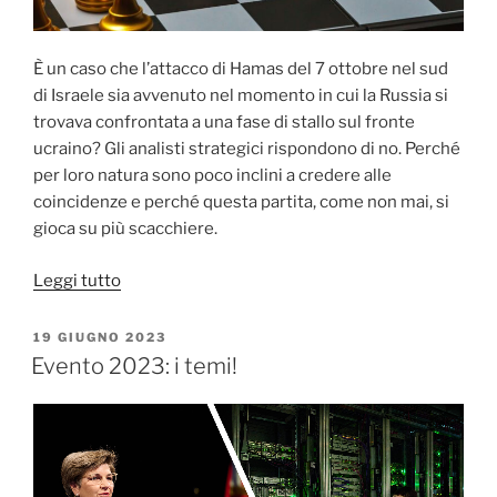
È un caso che l’attacco di Hamas del 7 ottobre nel sud
di Israele sia avvenuto nel momento in cui la Russia si
trovava confrontata a una fase di stallo sul fronte
ucraino? Gli analisti strategici rispondono di no. Perché
per loro natura sono poco inclini a credere alle
coincidenze e perché questa partita, come non mai, si
gioca su più scacchiere.
“Di
Leggi tutto
scacchiere,
giocatori,
PUBBLICATO
19 GIUGNO 2023
IL
pedinee
Evento 2023: i temi!
mosse”