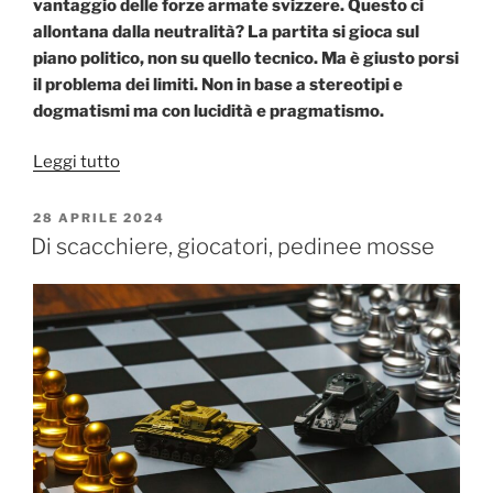
vantaggio delle forze armate svizzere. Questo ci
allontana dalla neutralità? La partita si gioca sul
piano politico, non su quello tecnico. Ma è giusto porsi
il problema dei limiti. Non in base a stereotipi e
dogmatismi ma con lucidità e pragmatismo.
“Cooperazione
Leggi tutto
militare
e
PUBBLICATO
28 APRILE 2024
IL
Rubicone
Di scacchiere, giocatori, pedinee mosse
elvetico”