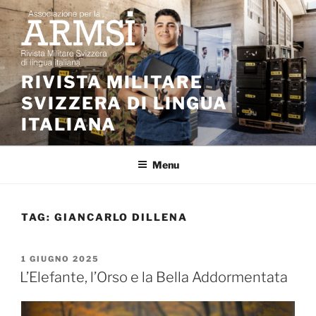
Salta
al
contenuto
RIVISTA MILITARE
SVIZZERA DI LINGUA
ITALIANA
Menu
TAG:
GIANCARLO DILLENA
PUBBLICATO
1 GIUGNO 2025
IL
L’Elefante, l’Orso e la Bella Addormentata