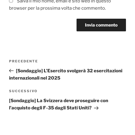
Salva il mio nome, email e sito web in questo
browser per la prossima volta che commento.
A
l
t
Navigazione
Articolo
PRECEDENTE
e
articoli
precedente:
r
[Sondaggio] L’Esercito svolgerà 32 esercitazioni
n
internazionali nel 2025
a
Articolo
SUCCESSIVO
t
successivo
i
[Sondaggio] La Svizzera deve proseguire con
v
l’acquisto degli F-35 dagli Stati Uniti?
e
: