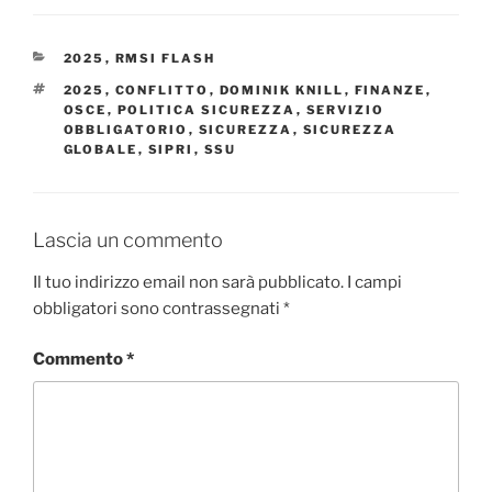
CATEGORIE
2025
,
RMSI FLASH
TAG
2025
,
CONFLITTO
,
DOMINIK KNILL
,
FINANZE
,
OSCE
,
POLITICA SICUREZZA
,
SERVIZIO
OBBLIGATORIO
,
SICUREZZA
,
SICUREZZA
GLOBALE
,
SIPRI
,
SSU
Lascia un commento
Il tuo indirizzo email non sarà pubblicato.
I campi
obbligatori sono contrassegnati
*
Commento
*