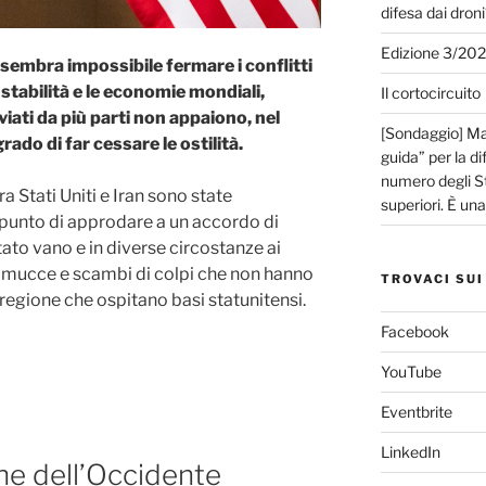
difesa dai droni
Edizione 3/20
 sembra impossibile fermare i conflitti
 stabilità e le economie mondiali,
Il cortocircuito
viati da più parti non appaiono, nel
[Sondaggio] Mar
ado di far cessare le ostilità.
guida” per la di
numero degli Sta
ra Stati Uniti e Iran sono state
superiori. È un
 punto di approdare a un accordo di
tato vano e in diverse circostanze ai
ramucce e scambi di colpi che non hanno
TROVACI SUI
a regione che ospitano basi statunitensi.
Facebook
YouTube
Eventbrite
LinkedIn
he dell’Occidente