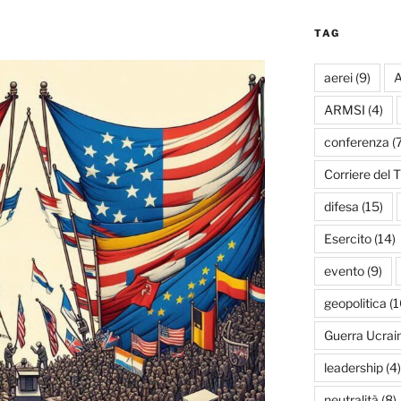
TAG
aerei
(9)
A
ARMSI
(4)
conferenza
(7
Corriere del T
difesa
(15)
Esercito
(14)
evento
(9)
geopolitica
(1
Guerra Ucrai
leadership
(4)
neutralità
(8)