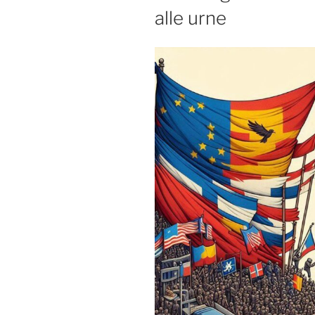
alle urne
negoziare
la
pace”