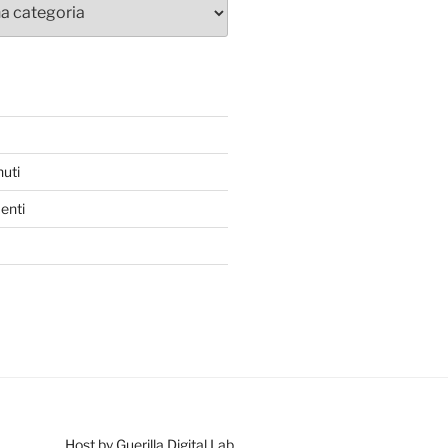
nuti
enti
Host by Guerilla Digital Lab