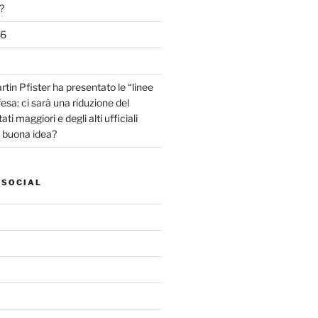
?
26
tin Pfister ha presentato le “linee
fesa: ci sarà una riduzione del
ti maggiori e degli alti ufficiali
a buona idea?
 SOCIAL