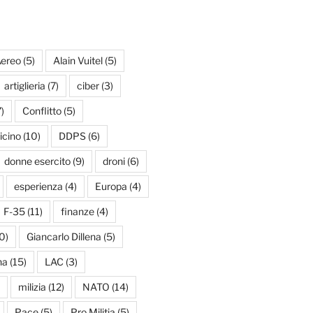
ereo
(5)
Alain Vuitel
(5)
artiglieria
(7)
ciber
(3)
)
Conflitto
(5)
icino
(10)
DDPS
(6)
donne esercito
(9)
droni
(6)
esperienza
(4)
Europa
(4)
F-35
(11)
finanze
(4)
0)
Giancarlo Dillena
(5)
na
(15)
LAC
(3)
milizia
(12)
NATO
(14)
Pace
(5)
Pro Militia
(5)