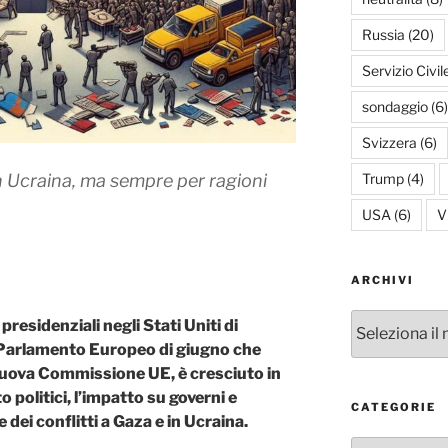
Russia
(20)
Servizio Civil
sondaggio
(6)
Svizzera
(6)
Trump
(4)
 in Ucraina, ma sempre per ragioni
USA
(6)
V
ARCHIVI
Archivi
 presidenziali negli Stati Uniti di
l Parlamento Europeo di giugno che
 nuova Commissione UE, è cresciuto in
o politici, l’impatto su governi e
CATEGORIE
dei conflitti a Gaza e in Ucraina.
Categorie