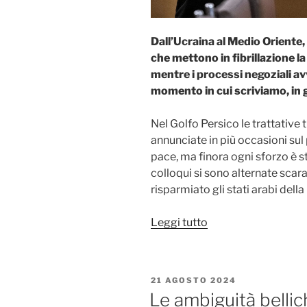
Dall’Ucraina al Medio Oriente,
che mettono in fibrillazione la
mentre i processi negoziali av
momento in cui scriviamo, in gr
Nel Golfo Persico le trattative t
annunciate in più occasioni sul
pace, ma finora ogni sforzo è s
colloqui si sono alternate sca
risparmiato gli stati arabi dell
“L’incapacità
Leggi tutto
di
concludere
i
PUBBLICATO
21 AGOSTO 2024
conflitti
IL
Le ambiguità bellic
e