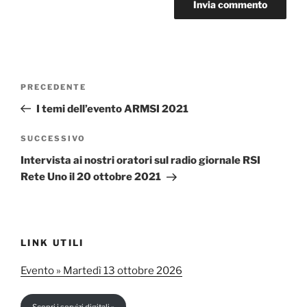
A
l
t
Navigazione
Articolo
PRECEDENTE
e
articoli
precedente:
r
I temi dell’evento ARMSI 2021
n
Articolo
SUCCESSIVO
a
successivo
t
Intervista ai nostri oratori sul radio giornale RSI
i
Rete Uno il 20 ottobre 2021
v
e
:
LINK UTILI
Evento » Martedì 13 ottobre 2026
Scopri i servizi digitali »