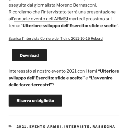
eseguita dal giornalista Moreno Bernasconi.
Ricordiamo che l’intervistato terrà una presentazione
all’
annuale evento dell’ARMSI
martedì prossimo sul
tema: “
Ulteriore sviluppo dell’Esercito: sfide e scelte
”.
Scarica l’intervista Corriere del Ticino 2021-10-15 Rebord
Download
Interessato al nostro evento 2021 con i temi
“Ulteriore
sviluppo dell’Esercito: sfide e scelte”
e
“L’avvenire
delle forze terrestri”
?
Riserva un biglietto
CATEGORIE
2021
,
EVENTO ARMSI
,
INTERVISTE
,
RASSEGNA