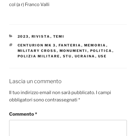
col (a r) Franco Valli
CATEGORIE
2023
,
RIVISTA
,
TEMI
TAG
CENTURION MK 3
,
FANTERIA
,
MEMORIA
,
MILITARY CROSS
,
MONUMENTI
,
POLITICA
,
POLIZIA MILITARE
,
STU
,
UCRAINA
,
USE
Lascia un commento
Il tuo indirizzo email non sarà pubblicato.
I campi
obbligatori sono contrassegnati
*
Commento
*