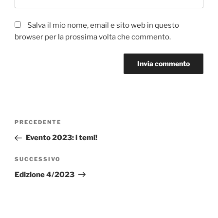
Salva il mio nome, email e sito web in questo
browser per la prossima volta che commento.
A
l
t
Navigazione
Articolo
PRECEDENTE
e
articoli
precedente:
r
Evento 2023: i temi!
n
Articolo
SUCCESSIVO
a
successivo
t
Edizione 4/2023
i
v
e