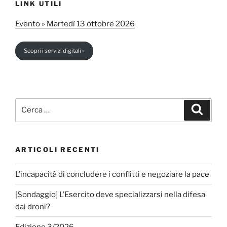
:
LINK UTILI
Evento » Martedì 13 ottobre 2026
Scopri i servizi digitali »
Cerca:
Cerca
ARTICOLI RECENTI
L’incapacità di concludere i conflitti e negoziare la pace
[Sondaggio] L’Esercito deve specializzarsi nella difesa
dai droni?
Edizione 3/2026