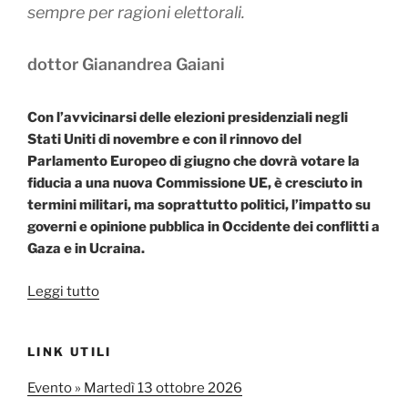
sempre per ragioni elettorali.
dottor Gianandrea Gaiani
Con l’avvicinarsi delle elezioni presidenziali negli
Stati Uniti di novembre e con il rinnovo del
Parlamento Europeo di giugno che dovrà votare la
fiducia a una nuova Commissione UE, è cresciuto in
termini militari, ma soprattutto politici, l’impatto su
governi e opinione pubblica in Occidente dei conflitti a
Gaza e in Ucraina.
“Le
Leggi tutto
ambiguità
belliche
LINK UTILI
dell’Occidente
alle urne”
Evento » Martedì 13 ottobre 2026