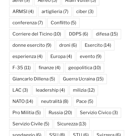
aerei
(9)
Aereo
(5)
Alain Vuitel
(5)
ARMSI
(4)
artiglieria
(7)
ciber
(3)
conferenza
(7)
Conflitto
(5)
Corriere del Ticino
(10)
DDPS
(6)
difesa
(15)
donne esercito
(9)
droni
(6)
Esercito
(14)
esperienza
(4)
Europa
(4)
evento
(9)
F-35
(11)
finanze
(4)
geopolitica
(10)
Giancarlo Dillena
(5)
Guerra Ucraina
(15)
LAC
(3)
leadership
(4)
milizia
(12)
NATO
(14)
neutralità
(8)
Pace
(5)
Pro Militia
(5)
Russia
(20)
Servizio Civico
(3)
Servizio Civile
(5)
Sicurezza
(13)
sondaggio
(6)
SSU
(8)
STU
(6)
Svizzera
(6)