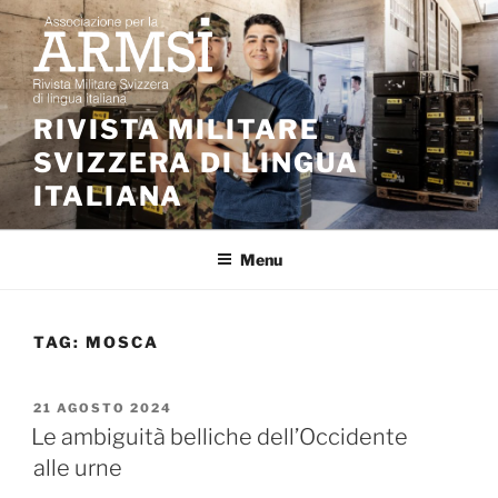
Salta
al
contenuto
RIVISTA MILITARE
SVIZZERA DI LINGUA
ITALIANA
Menu
TAG:
MOSCA
PUBBLICATO
21 AGOSTO 2024
IL
Le ambiguità belliche dell’Occidente
alle urne