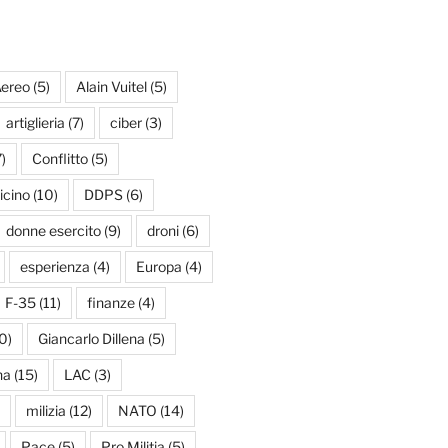
ereo
(5)
Alain Vuitel
(5)
artiglieria
(7)
ciber
(3)
)
Conflitto
(5)
icino
(10)
DDPS
(6)
donne esercito
(9)
droni
(6)
esperienza
(4)
Europa
(4)
F-35
(11)
finanze
(4)
0)
Giancarlo Dillena
(5)
na
(15)
LAC
(3)
milizia
(12)
NATO
(14)
Pace
(5)
Pro Militia
(5)