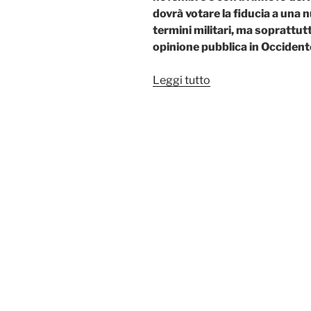
dovrà votare la fiducia a una
termini militari, ma soprattutt
opinione pubblica in Occidente 
“Le
Leggi tutto
ambiguità
belliche
dell’Occidente
alle urne”