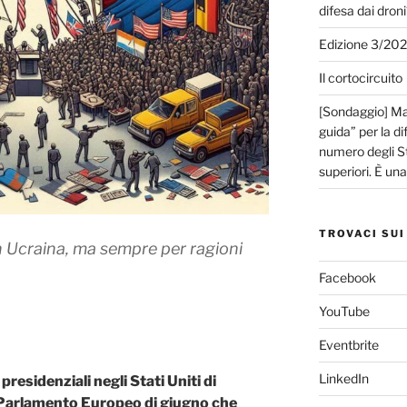
difesa dai droni
Edizione 3/20
Il cortocircuito
[Sondaggio] Mar
guida” per la di
numero degli Sta
superiori. È un
TROVACI SUI
 in Ucraina, ma sempre per ragioni
Facebook
YouTube
Eventbrite
LinkedIn
 presidenziali negli Stati Uniti di
l Parlamento Europeo di giugno che