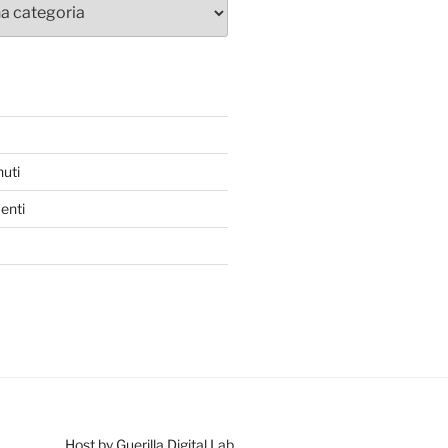
nuti
enti
Host by Guerilla Digital Lab