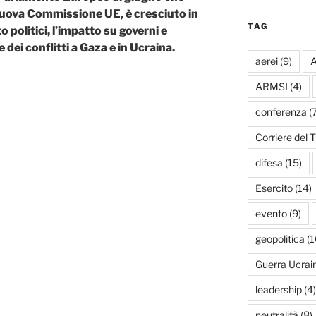
 nuova Commissione UE, è cresciuto in
TAG
o politici, l’impatto su governi e
dei conflitti a Gaza e in Ucraina.
aerei
(9)
A
ARMSI
(4)
conferenza
(7
Corriere del T
difesa
(15)
Esercito
(14)
evento
(9)
geopolitica
(1
Guerra Ucrai
leadership
(4)
neutralità
(8)