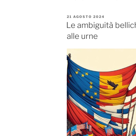
PUBBLICATO
21 AGOSTO 2024
IL
Le ambiguità bellic
alle urne