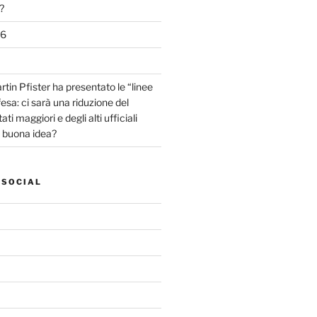
?
26
tin Pfister ha presentato le “linee
fesa: ci sarà una riduzione del
ti maggiori e degli alti ufficiali
a buona idea?
 SOCIAL