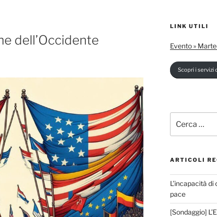
LINK UTILI
he dell’Occidente
Evento » Marte
Scopri i servizi d
Cerca:
ARTICOLI RE
L’incapacità di 
pace
[Sondaggio] L’E