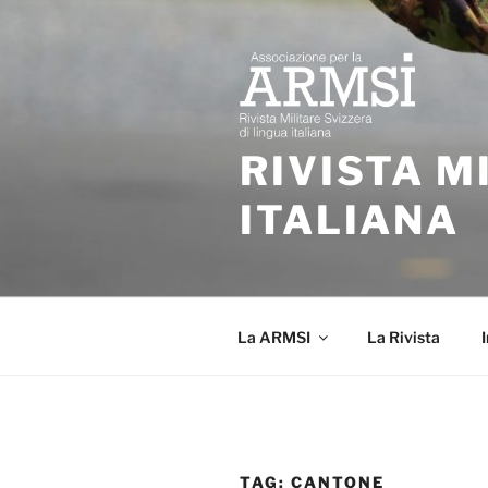
Salta
al
contenuto
RIVISTA M
ITALIANA
La ARMSI
La Rivista
I
TAG:
CANTONE