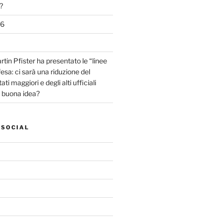
?
26
tin Pfister ha presentato le “linee
fesa: ci sarà una riduzione del
ti maggiori e degli alti ufficiali
a buona idea?
 SOCIAL