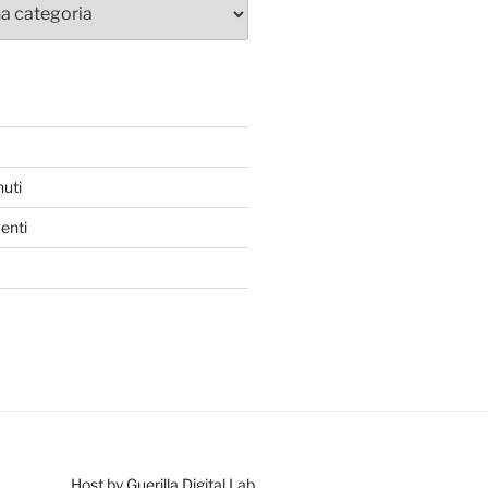
nuti
enti
Host by Guerilla Digital Lab