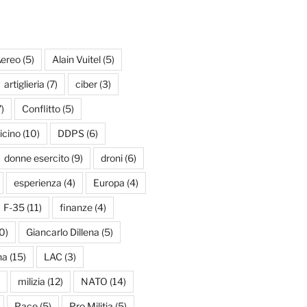
ereo
(5)
Alain Vuitel
(5)
artiglieria
(7)
ciber
(3)
)
Conflitto
(5)
icino
(10)
DDPS
(6)
donne esercito
(9)
droni
(6)
esperienza
(4)
Europa
(4)
F-35
(11)
finanze
(4)
0)
Giancarlo Dillena
(5)
na
(15)
LAC
(3)
milizia
(12)
NATO
(14)
Pace
(5)
Pro Militia
(5)