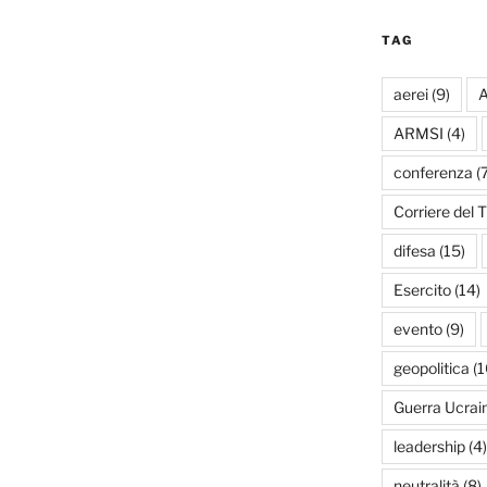
TAG
aerei
(9)
A
ARMSI
(4)
conferenza
(7
Corriere del T
difesa
(15)
Esercito
(14)
evento
(9)
geopolitica
(1
Guerra Ucrai
leadership
(4)
neutralità
(8)