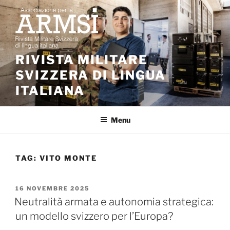
Salta
al
contenuto
RIVISTA MILITARE
SVIZZERA DI LINGUA
ITALIANA
Menu
TAG:
VITO MONTE
PUBBLICATO
16 NOVEMBRE 2025
IL
Neutralità armata e autonomia strategica:
un modello svizzero per l’Europa?