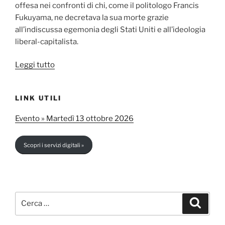
offesa nei confronti di chi, come il politologo Francis
Fukuyama, ne decretava la sua morte grazie
all’indiscussa egemonia degli Stati Uniti e all’ideologia
liberal-capitalista.
“Neutralità
Leggi tutto
armata
e
LINK UTILI
autonomia
strategica:
Evento » Martedì 13 ottobre 2026
un
modello
Scopri i servizi digitali »
svizzero
per
l’Europa?”
Cerca:
Cerca