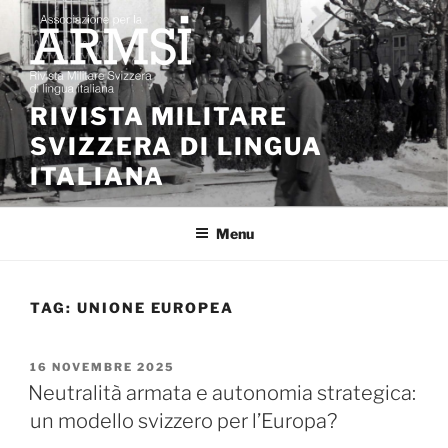
Salta
al
contenuto
RIVISTA MILITARE
SVIZZERA DI LINGUA
ITALIANA
Menu
TAG:
UNIONE EUROPEA
PUBBLICATO
16 NOVEMBRE 2025
IL
Neutralità armata e autonomia strategica:
un modello svizzero per l’Europa?