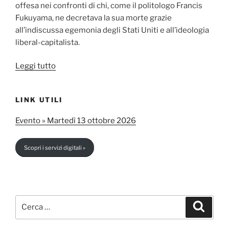
offesa nei confronti di chi, come il politologo Francis
Fukuyama, ne decretava la sua morte grazie
all’indiscussa egemonia degli Stati Uniti e all’ideologia
liberal-capitalista.
“Neutralità
Leggi tutto
armata
e
LINK UTILI
autonomia
strategica:
Evento » Martedì 13 ottobre 2026
un
modello
Scopri i servizi digitali »
svizzero
per
l’Europa?”
Cerca:
Cerca