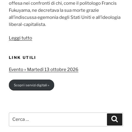
offesa nei confronti di chi, come il politologo Francis
Fukuyama, ne decretava la sua morte grazie
all’indiscussa egemonia degli Stati Uniti e all’ideologia
liberal-capitalista.
“Neutralità
Leggi tutto
armata
e
LINK UTILI
autonomia
strategica:
Evento » Martedì 13 ottobre 2026
un
modello
Scopri i servizi digitali »
svizzero
per
l’Europa?”
Cerca:
Cerca