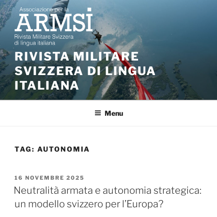
Salta
al
contenuto
RIVISTA MILITARE
SVIZZERA DI LINGUA
ITALIANA
Menu
TAG:
AUTONOMIA
PUBBLICATO
16 NOVEMBRE 2025
IL
Neutralità armata e autonomia strategica:
un modello svizzero per l’Europa?