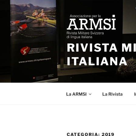
Salta
al
contenuto
RIVISTA M
ITALIANA
La ARMSI
La Rivista
I
CATEGORIA:
2019