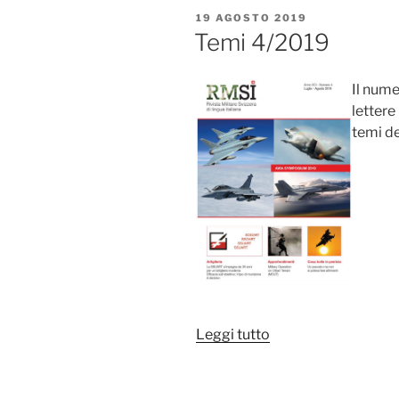
PUBBLICATO
19 AGOSTO 2019
IL
Temi 4/2019
Il nume
lettere
temi de
“Temi
Leggi tutto
4/2019”