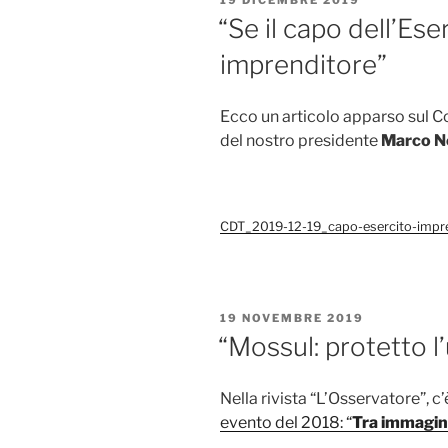
IL
“Se il capo dell’Ese
imprenditore”
Ecco un articolo apparso sul Co
del nostro presidente
Marco N
CDT_2019-12-19_capo-esercito-impr
PUBBLICATO
19 NOVEMBRE 2019
IL
“Mossul: protetto l
Nella rivista “L’Osservatore”, c
evento del 2018: “
Tra immagini