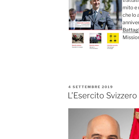
trattat
mito e 
che lo 
annivers
Battagl
Mission”
PUBBLICATO
4 SETTEMBRE 2019
IL
L’Esercito Svizzero