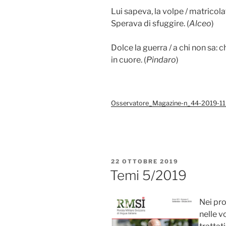
Lui sapeva, la volpe / matricolata
Sperava di sfuggire. (
Alceo
)
Dolce la guerra / a chi non sa: 
in cuore. (
Pindaro
)
Osservatore_Magazine-n_44-2019-11
PUBBLICATO
22 OTTOBRE 2019
IL
Temi 5/2019
Nei pro
nelle v