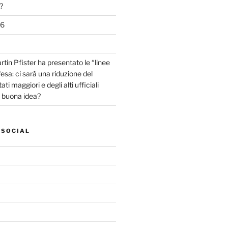
?
26
tin Pfister ha presentato le “linee
fesa: ci sarà una riduzione del
ti maggiori e degli alti ufficiali
a buona idea?
 SOCIAL