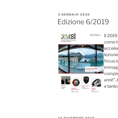
PUBBLICATO
3 GENNAIO 2020
IL
Edizione 6/2019
Il 2019
come te
acceler
lezione
focus s
immagi
complea
anni!”,
e tanto
PUBBLICATO
19 DICEMBRE 2019