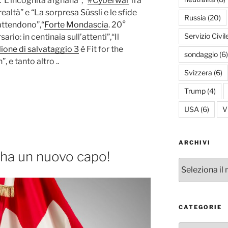
i:“L’incognita afghana”, “
#Cyberwar
fra
realtà” e “La sorpresa Süssli e le sfide
Russia
(20)
attendono”,“
Forte Mondascia
. 20°
Servizio Civil
ario: in centinaia sull’attenti”,“Il
ione di salvataggio 3
è Fit for the
sondaggio
(6)
, e tanto altro ..
Svizzera
(6)
Trump
(4)
USA
(6)
V
ARCHIVI
 ha un nuovo capo!
Archivi
CATEGORIE
Categorie