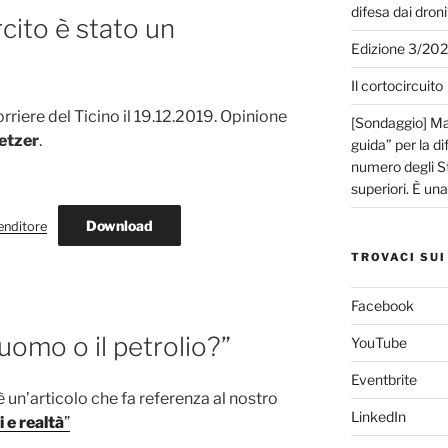
difesa dai droni
rcito è stato un
Edizione 3/20
Il cortocircuito
rriere del Ticino il 19.12.2019. Opinione
[Sondaggio] Mar
etzer
.
guida” per la di
numero degli Sta
superiori. È un
Download
enditore
TROVACI SUI
Facebook
’uomo o il petrolio?”
YouTube
Eventbrite
’è un’articolo che fa referenza al nostro
LinkedIn
 e realtà
”