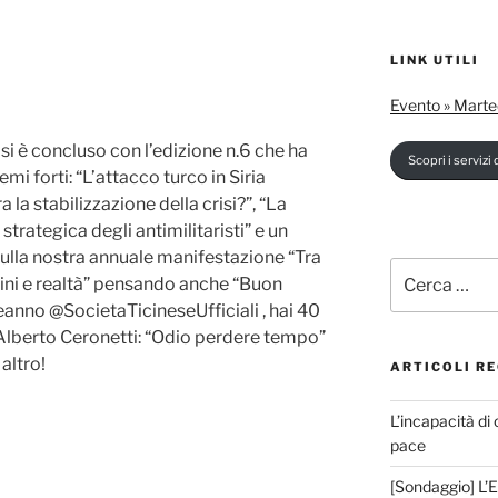
LINK UTILI
Evento » Marte
 si è concluso con l’edizione n.6 che ha
Scopri i servizi d
mi forti: “L’attacco turco in Siria
a la stabilizzazione della crisi?”, “La
 strategica degli antimilitaristi” e un
ulla nostra annuale manifestazione “Tra
Cerca:
ni e realtà” pensando anche “Buon
nno @SocietaTicineseUfficiali , hai 40
 Alberto Ceronetti: “Odio perdere tempo”
 altro!
ARTICOLI RE
L’incapacità di 
pace
[Sondaggio] L’E