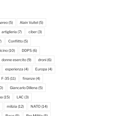
ereo
(5)
Alain Vuitel
(5)
artiglieria
(7)
ciber
(3)
)
Conflitto
(5)
icino
(10)
DDPS
(6)
donne esercito
(9)
droni
(6)
esperienza
(4)
Europa
(4)
F-35
(11)
finanze
(4)
0)
Giancarlo Dillena
(5)
na
(15)
LAC
(3)
milizia
(12)
NATO
(14)
Pace
(5)
Pro Militia
(5)