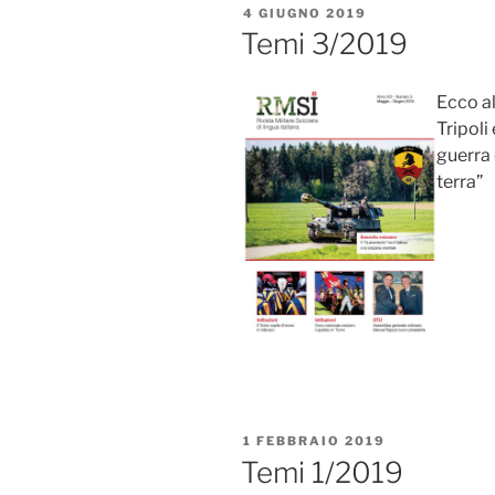
PUBBLICATO
4 GIUGNO 2019
IL
Temi 3/2019
Ecco al
Tripoli 
guerra 
terra”
PUBBLICATO
1 FEBBRAIO 2019
IL
Temi 1/2019