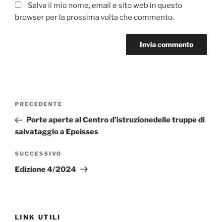
Salva il mio nome, email e sito web in questo
browser per la prossima volta che commento.
A
l
t
Navigazione
Articolo
PRECEDENTE
e
articoli
precedente:
r
Porte aperte al Centro d’istruzionedelle truppe di
n
salvataggio a Epeisses
a
Articolo
SUCCESSIVO
t
successivo
i
Edizione 4/2024
v
e
:
LINK UTILI