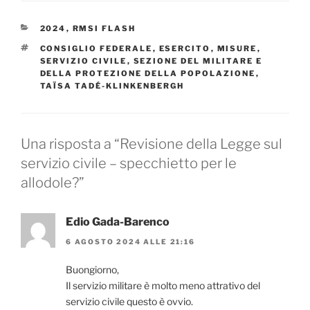
CATEGORIE
2024
,
RMSI FLASH
TAG
CONSIGLIO FEDERALE
,
ESERCITO
,
MISURE
,
SERVIZIO CIVILE
,
SEZIONE DEL MILITARE E
DELLA PROTEZIONE DELLA POPOLAZIONE
,
TAÏSA TADÉ-KLINKENBERGH
Una risposta a “Revisione della Legge sul
servizio civile – specchietto per le
allodole?”
Edio Gada-Barenco
6 AGOSTO 2024 ALLE 21:16
Buongiorno,
Il servizio militare è molto meno attrativo del
servizio civile questo è ovvio.