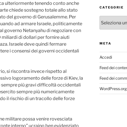
ca ulteriormente tenendo conto anche
CATEGORIE
parte chiede sostegno totale allo stato
erato del governo di Gerusalemme. Per
Categorie
tinuando ad armare Israele, politicamente
e al governo Netanyahu di negoziare con
liardi di dollari per fornire aiuti
aza. Israele deve quindi fermare
META
ere i consensi dei governi occidentali
Accedi
Feed dei conte
, si riscontra invece rispetto al
essivo logoramento delle forze di Kiev, la
Feed dei comm
 sempre più gravi difficoltà occidentali
WordPress.org
n esercito sempre più numericamente
il rischio di un tracollo delle forze
ione militare possa venire rovesciata
fronte interno” ucraino ben evidenziato