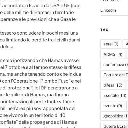
 accordato a Israele da USA e UE (con
LinkedIn
 delle milizie di Hamas in territorio
 speranze e le previsioni che a Gaza le
TAG
otessero concludere in pochi mesi una
 limitando le perdite tra i civili (danni
aerei
(9)
A
 deluse.
ARMSI
(4)
non solo ipotizzando che Hamas avesse
conferenza
(7
el 7 ottobre e al tempo stesso la difesa
liana, ma anche tenendo conto che in due
Corriere del T
9 con l’Operazione “Piombo Fuso” e nel
difesa
(15)
 di protezione”) le IDF penetrarono a
are le milizie di Hamas, ma furono
Esercito
(14)
ni internazionali per le tante vittime
evento
(9)
itabili nell’area più sovrappopolata del
ne vivono in un territorio di 40
geopolitica
(1
, “gonfiate” dalla propaganda di Hamas
Guerra Ucrai