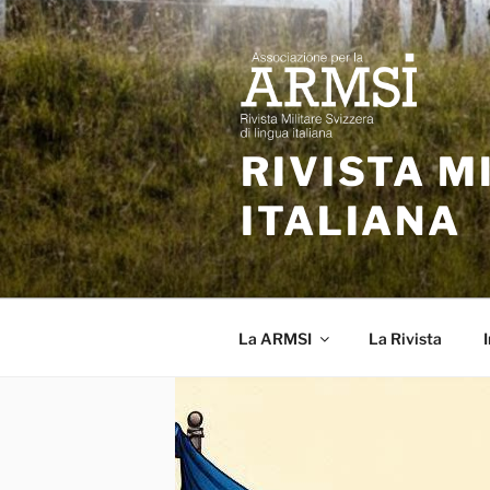
Salta
al
contenuto
RIVISTA M
ITALIANA
La ARMSI
La Rivista
I