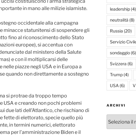
i uccisi costituiscono l’arma strategica
mportante in mano alle milizie islamiste.
leadership
(4)
neutralità
(8)
l sostegno occidentale alla campagna
late minacce statunitensi di sospendere gli
Russia
(20)
ttutto fino al riconoscimento dello Stato
Servizio Civil
nazioni europee), si accentua con
 denunciate dal ministero della Salute
sondaggio
(6)
s) e con il moltiplicarsi delle
Svizzera
(6)
e nelle piazze negli USA e in Europa a
ese quando non direttamente a sostegno
Trump
(4)
USA
(6)
V
liana si protrae da troppo tempo
E e USA e creando non pochi problemi
ARCHIVI
ui due lati dell’Atlantico, che rischiano di
 fette di elettorato, specie quello più
Archivi
te, in termini numerici, elettorato
lema per l’amministrazione Biden e il