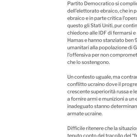
Partito Democratico si compli
dell’elettorato ebraico, che in 
ebraico e in parte critica l’op
questo gli Stati Uniti, pur con
chiedono alle IDF di fermarsi 
Hamas e hanno stanziato ben 9 mi
umanitari alla popolazione di G
l’offensiva per non compromett
che lo sostengono.
Un contesto uguale, ma contrario
conflitto ucraino dove il progr
crescente superiorità russa e le
a fornire armi e munizioni a u
inadeguato stanno determinando 
armate ucraine.
Difficile ritenere che la situaz
tenuto conto del tracollo del “