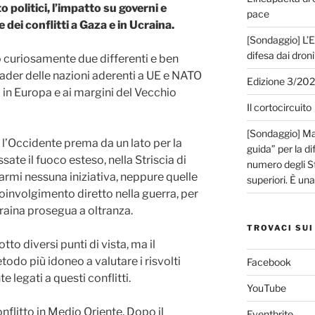
o politici, l’impatto su governi e
pace
dei conflitti a Gaza e in Ucraina.
[Sondaggio] L’E
difesa dai droni
 curiosamente due differenti e ben
ader delle nazioni aderenti a UE e NATO
Edizione 3/20
so in Europa e ai margini del Vecchio
Il cortocircuito
[Sondaggio] Mar
 l’Occidente prema da un lato per la
guida” per la di
ate il fuoco esteso, nella Striscia di
numero degli Sta
armi nessuna iniziativa, neppure quelle
superiori. È un
 coinvolgimento diretto nella guerra, per
Ucraina prosegua a oltranza.
TROVACI SUI
to diversi punti di vista, ma il
todo più idoneo a valutare i risvolti
Facebook
e legati a questi conflitti.
YouTube
flitto in Medio Oriente. Dopo il
Eventbrite