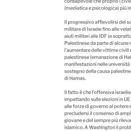
consapevole che proprio i civil
(mediatica e psicologica) più i
Il progressivo affievolirsi de
militare di Israele fino alle ve
aiuti militari alle IDF (e sopra
Palestinese da parte di alcune 
l’aumentare delle vittime civili
palestinese (emanazione di Hama
manifestazioni nelle università 
sostegno della causa palestin
di Hamas.
Il fatto è che l’offensiva israe
impattando sulle elezioni in U
alle forze di governo al potere s
precludersi il consenso di ampie
giovane e del sempre più rilevan
islamico. A Washington il prob