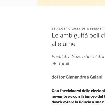
PUBBLICATO
21 AGOSTO 2024
DI
WEBMAST
IL
Le ambiguità belli
alle urne
Pacifisti a Gaza e bellicisti
elettorali.
dottor Gianandrea Gaiani
Con l’avvicinarsi delle elezioni
novembre e con il rinnovo de
dovrà votare la fiducia a una