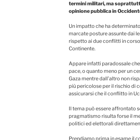
termini militari, ma soprattutt
opinione pubblica in Occidente 
Un impatto che ha determinato
marcate posture assunte dai le
rispetto ai due conflitti in cor
Continente.
Appare infatti paradossale che
pace, o quanto meno per un cess
Gaza mentre dall’altro non risp
più pericolose per il rischio di
assicurarsi che il conflitto in 
Il tema può essere affrontato sot
pragmatismo risulta forse il me
politici ed elettorali direttament
Prendiamo prima in esame il con