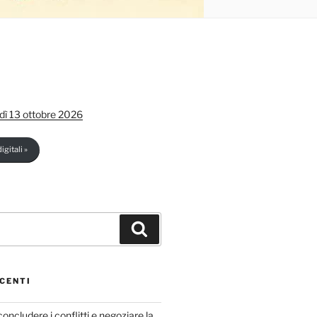
dì 13 ottobre 2026
igitali »
Cerca
CENTI
concludere i conflitti e negoziare la