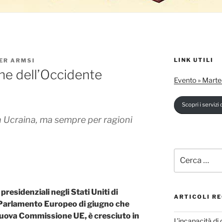
LINK UTILI
ER ARMSI
che dell’Occidente
Evento » Marte
Scopri i servizi d
 in Ucraina, ma sempre per ragioni
Cerca:
 presidenziali negli Stati Uniti di
ARTICOLI RE
l Parlamento Europeo di giugno che
 nuova Commissione UE, è cresciuto in
L’incapacità di 