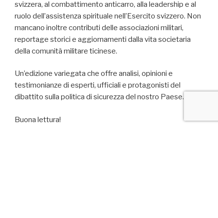
svizzera, al combattimento anticarro, alla leadership e al
ruolo dell’assistenza spirituale nell’Esercito svizzero. Non
mancano inoltre contributi delle associazioni militari,
reportage storici e aggiornamenti dalla vita societaria
della comunità militare ticinese.
Un’edizione variegata che offre analisi, opinioni e
testimonianze di esperti, ufficiali e protagonisti del
dibattito sulla politica di sicurezza del nostro Paese.
Buona lettura!
“Edizione
Leggi tutto
3/2026”
PUBBLICATO
25 GIUGNO 2026
IL
Il cortocircuito