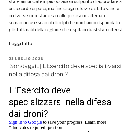
state annunciate in più occasioni sul punto di approdare a
un accordo di pace, ma finora ogni sforzo è stato vano e
in diverse circostanze ai colloqui si sono alternate
scaramucce e scambi di colpi che non hanno risparmiato
gli stati arabi della regione che ospitano basi statunitensi.
“L’incapacità
Leggi tutto
di
concludere
PUBBLICATO
21 LUGLIO 2026
IL
i
[Sondaggio] L’Esercito deve specializzarsi
conflitti
nella difesa dai droni?
e
negoziare
la
pace”